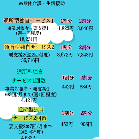
​※身体介護・生活援助
​通所型独自サービス1
​1割分
​2割分
事業対象者・要支援1
​1,823円
​3,646円
​ (週一回程度)
​18,231円
​通所型独自サービス
2
​1割分
​2割分
​要支援2(週2回程度)
​3,672円
​7,343円
​36,716円
​​通所型独自
​1割分
​2割分
サービス1回数
442円
884円
事業対象者・要支援1
​※3回/月まで(週1回程度)
4,421円
​​通所型独自
​1割分
​2割分
サービス2回数
​453円
​906円
​要支援2※7回/月まで
​ (週2回程度)
​4,532円