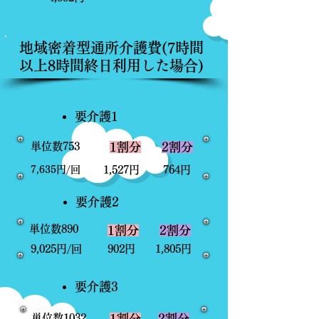
​地域密着型通所介護費(7時間
以上8時間終日利用した場合)
​要介護1
​単位数753
​1割分
​2割分
​7,635円/回
​1,527円
​764円
​要介護2
​単位数890
​1割分
​2割分
​9,025円/回
​902円
​1,805円
​要介護3
​単位数1032
​1割分
​2割分